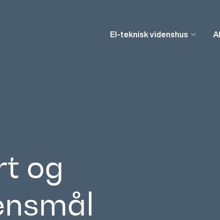
El-teknisk videnshus
A
t og
ensmål