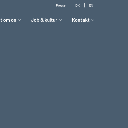
|
Presse
DK
EN
lt om os
Job & kultur
Kontakt