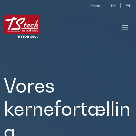
|
Presse
DK
EN
Vores
kernefortællin
g