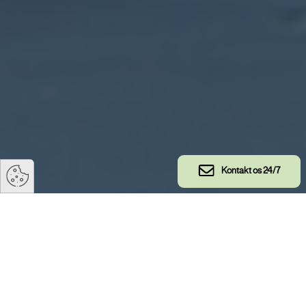
Kontakt os 24/7
Cert Safe® - lovpligtigt eftersyn
m.m.
Cert Safe® benyttes til arkivering og ajourføring af
lovpligtige eftersyn samt dokumenthåndtering og