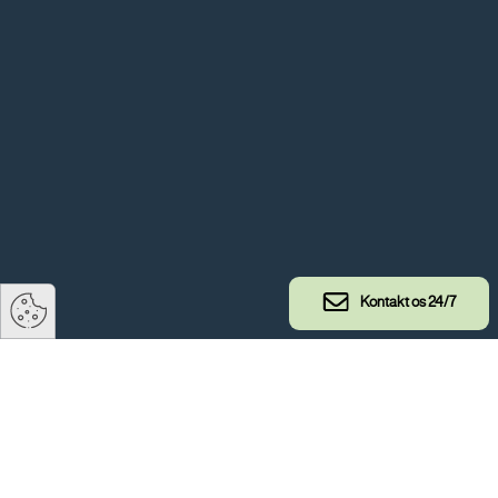
Kontakt os 24/7
3 ISO certificeringer i TS TECH
I april 2020 blev TS TECH første gang auditeret med de 3
ISO-standarder – ISO 9001 – Quality Management, ISO