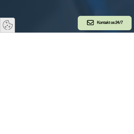
Kontakt os 24/7
Opgrader dit BTT setup med
CoHE kufferten
Hos TS TECH har vi udviklet en CoHE kuffert, der gør det
muligt at udvide eksisterende GWO Basic Technical
Training (BTT)-opsætninger til at omfatte moduler til
kontrol af farlige energier (CoHE).
Kufferten er designet som et tilbehør – en fleksibel,
modulær løsning, der udvider dine træningsmuligheder
uden behov for en helt ny installation.
Hvad er GWO CoHE?