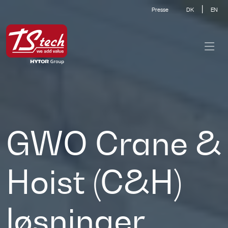
|
Presse
DK
EN
GWO Crane &
Hoist (C&H)
løsninger