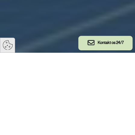
Kontakt os 24/7
GWO Solar Technical Training
Hos TS TECH designer vi kompakte, kompatible og
træningsklare løsninger til GWO Solar Technical
Training (S-TT) Standard – bygget til træningscentre,
der træner på det hurtigt voksende marked for
solcelleanlæg.
Vores GWO S-TT enhed tilbyder et praktisk og
realistisk miljø til undervisning i kernekompetencerne i