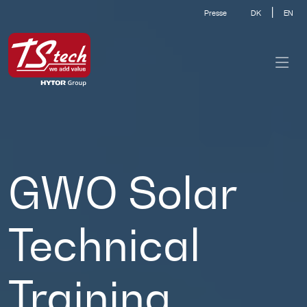
|
Presse
DK
EN
GWO Solar
Technical
Training